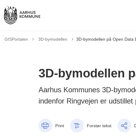
Tilbage til
GISPortalen
3D-bymodellen
3D-bymodellen på Open Data
3D-bymodellen p
Aarhus Kommunes 3D-bymodel
indenfor Ringvejen er udstill
Print
Forstør tekst