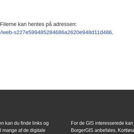
 Filerne kan hentes på adressen:
share/web-s227e599485284686a2620e948d11d486
.
n kan du finde links og
For de GIS interesserede kan
il mange af de digitale
BorgerGIS anbefales. Kortløs