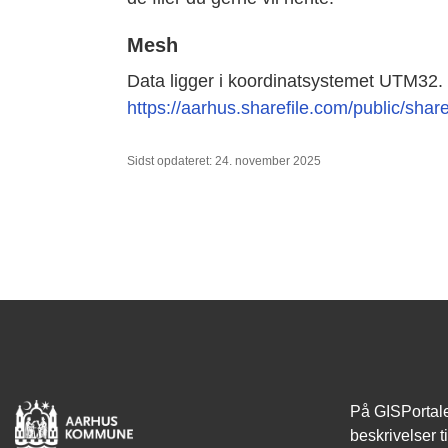
Mesh
Data ligger i koordinatsystemet UTM32.
https://aarhus.sharefile.com/public/
Sidst opdateret: 24. november 2025
På GISPortale
beskrivelser t