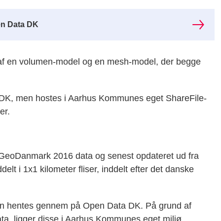
n Data DK
f en volumen-model og en mesh-model, der begge
 DK, men hostes i Aarhus Kommunes eget ShareFile-
er.
 GeoDanmark 2016 data og senest opdateret ud fra
t i 1x1 kilometer fliser, inddelt efter det danske
an hentes gennem på Open Data DK. På grund af
 data, ligger disse i Aarhus Kommunes eget miljø.