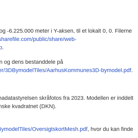
g -6.225.000 meter i Y-aksen, til et lokalt 0, 0. Filerne
.sharefile.com/public/share/web-
b
.
 og dens bestanddele på
nter/3DBymodelTiles/AarhusKommunes3D-bymodel.pdf
.
adatastyrelsen skråfotos fra 2023. Modellen er inddelt
danske kvadratnet (DKN).
BymodelTiles/OversigtskortMesh.pdf
, hvor du kan finde