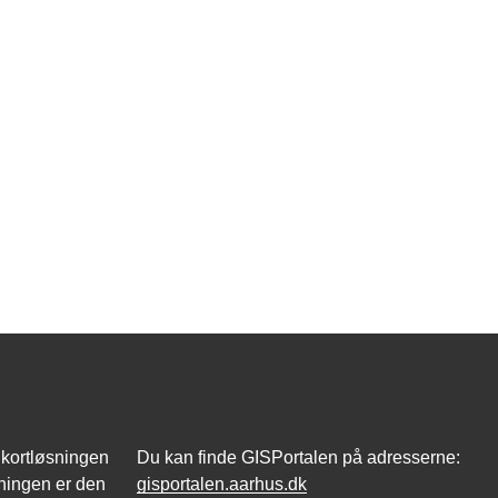
 kortløsningen
Du kan finde GISPortalen på adresserne:
ningen er den
gisportalen.aarhus.dk