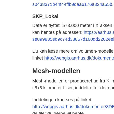
s0438371b44f44ffb9daa6176a324a55b
.
SKP_Lokal
Data er flyttet -573.000 meter i X-aksen o
kan hentes på adressen:
https://aarhus
se899835ed9c74d38857d160dd2202ee
Du kan læse mere om volumen-modellen
linket
http://webgis.aarhus.dk/dokume
Mesh-modellen
Mesh-modellen er produceret ud fra Klim
i 5x5 kilometer fliser, inddelt efter det 
Inddelingen kan ses på linket
http://webgis.aarhus.dk/dokumenter/3D
de filer du gerne vil hente.