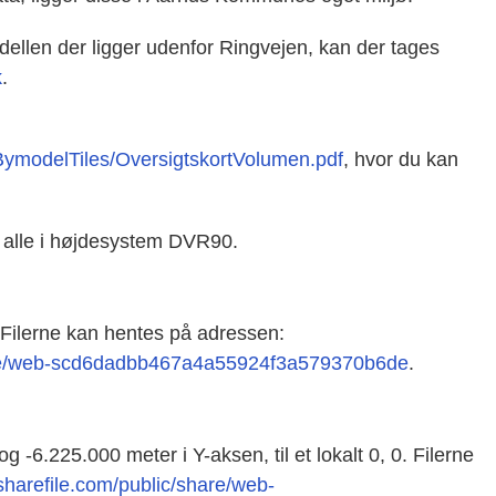
ellen der ligger udenfor Ringvejen, kan der tages
k
.
BymodelTiles/OversigtskortVolumen.pdf
, hvor du kan
, alle i højdesystem DVR90.
 Filerne kan hentes på adressen:
share/web-scd6dadbb467a4a55924f3a579370b6de
.
g -6.225.000 meter i Y-aksen, til et lokalt 0, 0. Filerne
.sharefile.com/public/share/web-