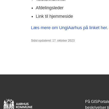
Afdelingsleder
Link til hjemmeside
Læs mere om UngiAarhus på linket her
.
Sidst opdateret: 17. oktober 2023
På GISPortale
beskrivelser t