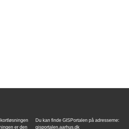
 kortløsningen
Du kan finde GISPortalen på adresserne:
ningen er den
gisportalen.aarhus.dk