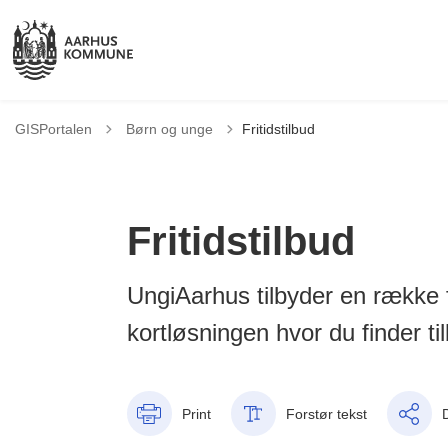
Tilbage til
GISPortalen
Børn og unge
Fritidstilbud
Fritidstilbud
UngiAarhus tilbyder en række fr
kortløsningen hvor du finder t
Print
Forstør tekst