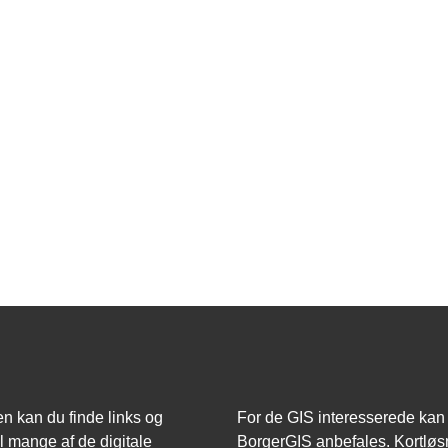
n kan du finde links og
For de GIS interesserede kan
il mange af de digitale
BorgerGIS anbefales. Kortløs