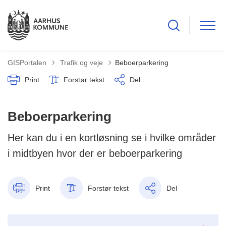
Tilbage til
GISPortalen
Trafik og veje
Beboerparkering
Print
Forstør tekst
Del
Beboerparkering
Her kan du i en kortløsning se i hvilke områder
i midtbyen hvor der er beboerparkering
Print
Forstør tekst
Del