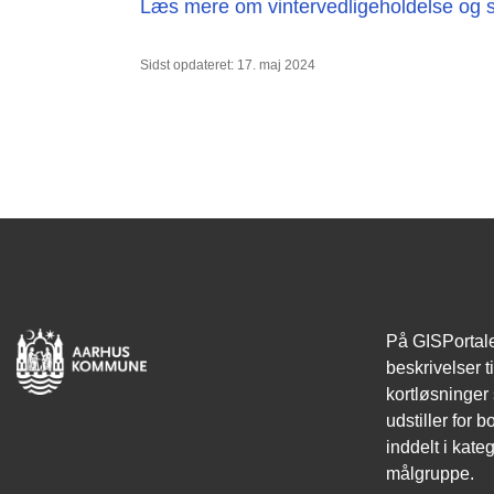
Læs mere om vintervedligeholdelse og si
Sidst opdateret: 17. maj 2024
På GISPortale
beskrivelser t
kortløsninge
udstiller for 
inddelt i kate
målgruppe.