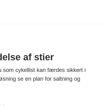
else af stier
u som cykellist kan færdes sikkert i
løsning se en plan for saltning og