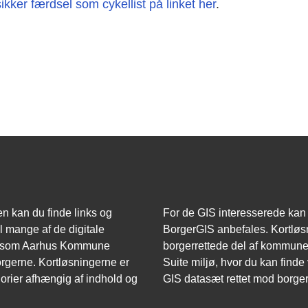
kker færdsel som cykellist på linket her
.
n kan du finde links og
For de GIS interesserede kan
il mange af de digitale
BorgerGIS anbefales. Kortløs
r som Aarhus Kommune
borgerrettede del af kommune
borgerne. Kortløsningerne er
Suite miljø, hvor du kan finde
gorier afhængig af indhold og
GIS datasæt rettet mod borge