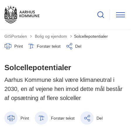
Tilbage til
GISPortalen
Bolig og ejendom
Solcellepotentialer
Print
Forstør tekst
Del
Solcellepotentialer
Aarhus Kommune skal være klimaneutral i
2030, en af vejene hen imod dette mål består
af opsætning af flere solceller
Print
Forstør tekst
Del