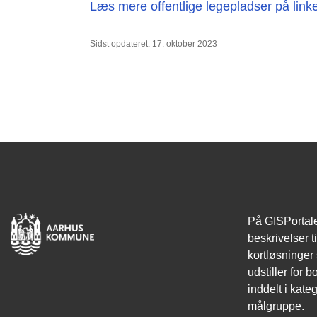
Læs mere offentlige legepladser på linke
Sidst opdateret: 17. oktober 2023
På GISPortale
beskrivelser t
kortløsninge
udstiller for 
inddelt i kate
målgruppe.