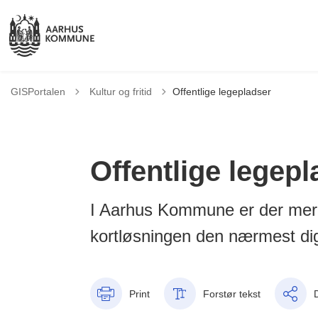
Tilbage til
GISPortalen
Kultur og fritid
Offentlige legepladser
Offentlige legepl
I Aarhus Kommune er der mere 
kortløsningen den nærmest di
Print
Forstør tekst