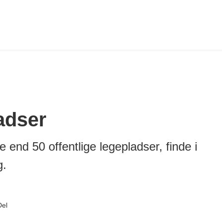
adser
end 50 offentlige legepladser, finde i
g.
Del